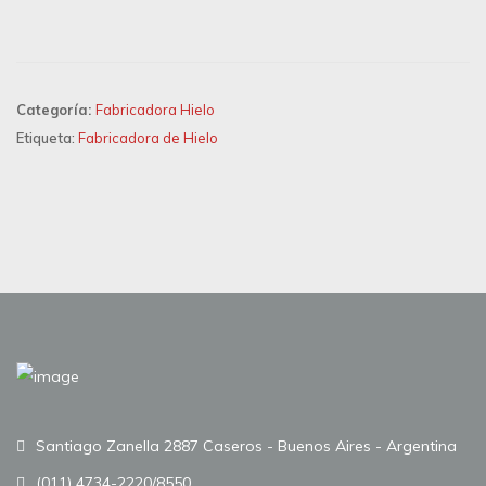
Categoría:
Fabricadora Hielo
Etiqueta:
Fabricadora de Hielo
Santiago Zanella 2887 Caseros - Buenos Aires - Argentina
(011) 4734-2220/8550