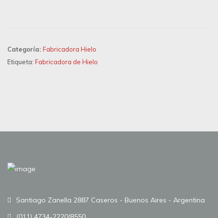
Categoría:
Fabricadora Hielo
Etiqueta:
Fabricadora de Hielo
Santiago Zanella 2887 Caseros - Buenos Aires - Argentina
(011) 4734-2220/8550