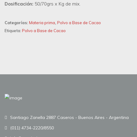
Dosificación:
50/70grs x Kg de mix.
Categorías:
Materia prima
,
Polvo a Base de Cacao
Etiqueta:
Polvo a Base de Cacao
Santiago Zanella 2887 Caseros - Buenos Aires - Argentina
(011) 4734-2220/8550