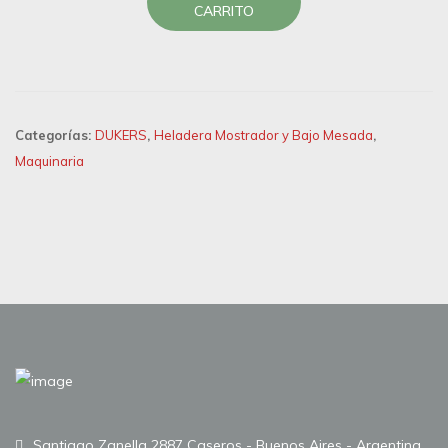
CARRITO
Categorías:
DUKERS
,
Heladera Mostrador y Bajo Mesada
,
Maquinaria
Santiago Zanella 2887 Caseros - Buenos Aires - Argentina