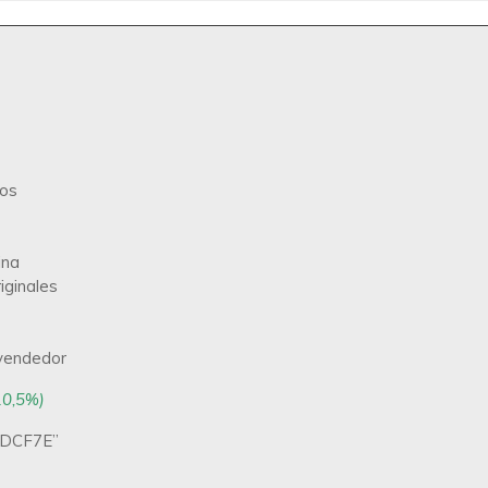
ros
ina
iginales
 vendedor
10,5%)
“DCF7E”