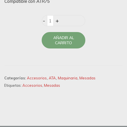
Compatible con ATR75
Quantity
AÑADIR AL
CARRITO
Categorías:
Accesorios
,
ATA
,
Maquinaria
,
Mesadas
Etiquetas:
Accesorios
,
Mesadas