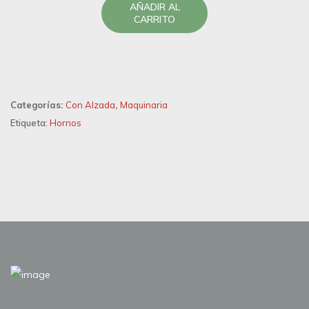
AÑADIR AL
CARRITO
Categorías:
Con Alzada
,
Maquinaria
Etiqueta:
Hornos