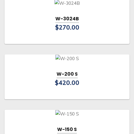
los
últimos
W-3024B
$
270.00
W-200 S
$
420.00
W-150 S