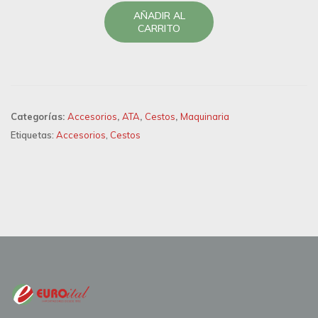
AÑADIR AL
CARRITO
Categorías:
Accesorios
,
ATA
,
Cestos
,
Maquinaria
Etiquetas:
Accesorios
,
Cestos