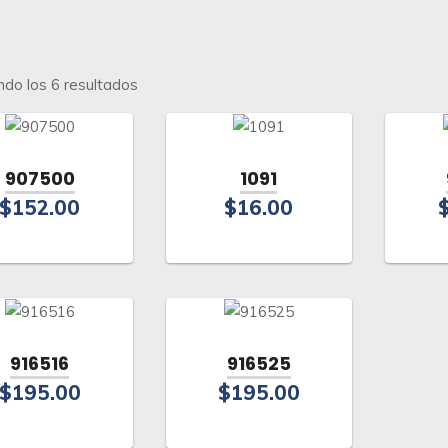
Ordenado
do los 6 resultados
por
los
últimos
907500
1091
$
152.00
$
16.00
916516
916525
$
195.00
$
195.00