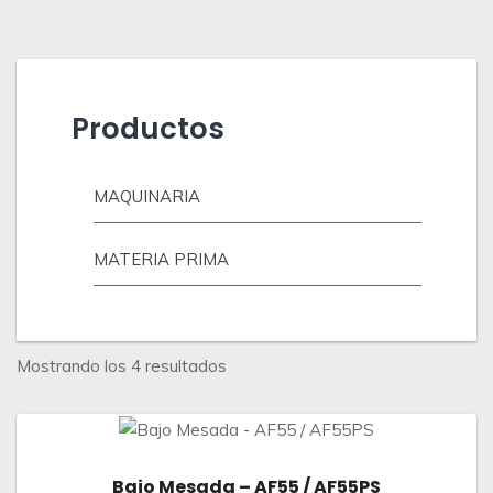
Productos
MAQUINARIA
MATERIA PRIMA
Ordenado
Mostrando los 4 resultados
por
los
últimos
Bajo Mesada – AF55 / AF55PS