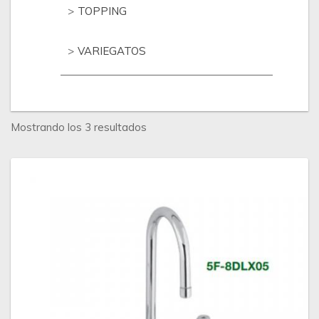
TOPPING
VARIEGATOS
Ordenado
Mostrando los 3 resultados
por
los
últimos