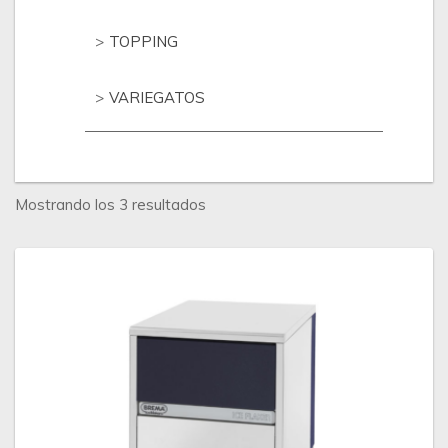
TOPPING
VARIEGATOS
Ordenado
Mostrando los 3 resultados
por
los
últimos