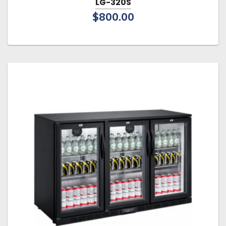
LG-320S
$
800.00