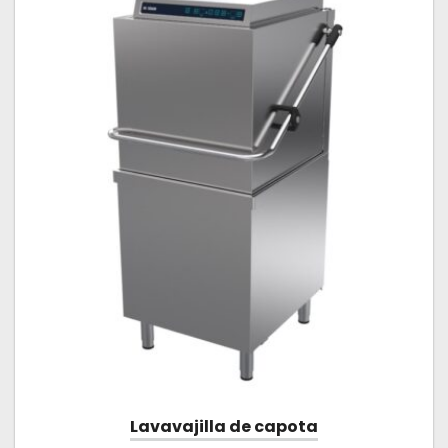
últimos
Lavavajilla de capota